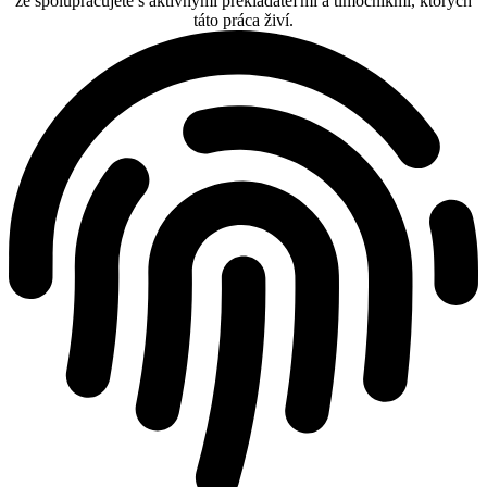
že spolupracujete s aktívnymi prekladateľmi a tlmočníkmi, ktorých
táto práca živí.