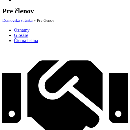
Pre členov
Domovská stránka
»
Pre členov
Oznamy
Glosáre
Čierna listina