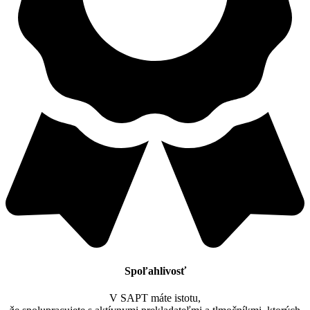
Spoľahlivosť
V SAPT máte istotu,