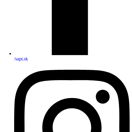
/sapt.sk