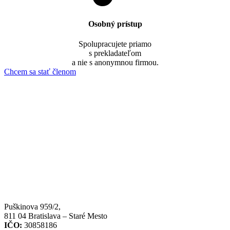
Osobný prístup
Spolupracujete priamo
s prekladateľom
a nie s anonymnou firmou.
Chcem sa stať členom
Puškinova 959/2,
811 04 Bratislava – Staré Mesto
IČO:
30858186