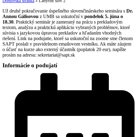
Domovská stránka
»
Labyrint slov 2
Už druhé pokračovanie úspešného slovenčinárskeho seminára s
Dr.
Annou Gálisovou
z UMB sa uskutoční v
pondelok 5. júna o
18.30
. Praktický seminár je zameraný na prácu s prekladovým
textom, analýzu a praktickú aplikáciu vybraných problémov, ktoré
súvisia s jazykovou úpravou prekladov a hľadaním vhodných
riešení. Link na podujatie, ktoré sa uskutoční na zoome sme členom
SAPT poslali v pravidelnom emailovom vestníku. Ak máte záujem
o účasť na kurze ako externý účastník (poplatok 20 eur), napíšte
prosím na adresu: sekretariat@sapt.sk
Informácie o podujatí