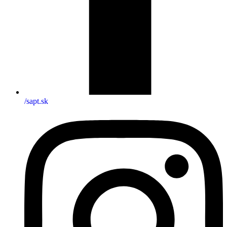
/sapt.sk