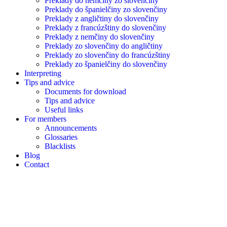
Preklady do nemčiny zo slovenčiny
Preklady do španielčiny zo slovenčiny
Preklady z angličtiny do slovenčiny
Preklady z francúzštiny do slovenčiny
Preklady z nemčiny do slovenčiny
Preklady zo slovenčiny do angličtiny
Preklady zo slovenčiny do francúzštiny
Preklady zo španielčiny do slovenčiny
Interpreting
Tips and advice
Documents for download
Tips and advice
Useful links
For members
Announcements
Glossaries
Blacklists
Blog
Contact