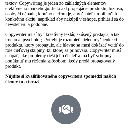
textov. Copywriting je jeden zo základných elementov
efektívneho marketingu. Je to akt propagácie produktu, biznisu,
osoby či nápadu, ktorého cieľom je, aby čitateľ urobil určitú
konkrétnu akciu, napríklad aby nakúpil v eshope, prihlásil sa do
newsletteru a podobne.
Copywriter musí byť kreatívny textár, skúsený predajca, a tak
trochu aj psychológ. Potrebuje rozumieť nielen myšlienke či
produktu, ktorý propaguje, ale hlavne sa musí dokázať vcítiť do
role cieľovej skupiny, ku ktorej sa prihovára. Copywriter musí
chápať, aké problémy rieši jeho čitateľ a má byť schopný
ponúknuť mu riešenia spôsobom, kedy predá propagovaný
produkt.
Nájdite si kvalifikovaného copywritera spomedzi našich
členov tu a teraz!